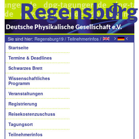
Regensbur
Deutsche Physikalische Gesellschaft e.V.
>
<
Sie sind hier:
Regensburg19
/
Teilnehmerinfos
/
Navigation
Kinderbetreuung während der Tagung
Startseite
Termine & Deadlines
Schwarzes Brett
Wissenschaftliches
Programm
Veranstaltungen
Registrierung
Reisekostenzuschuss
Tagungsort
Teilnehmerinfos